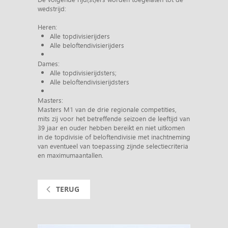
wedstrijd:
Heren:
Alle topdivisierijders
Alle beloftendivisierijders
Dames:
Alle topdivisierijdsters;
Alle beloftendivisierijdsters
Masters:
Masters M1 van de drie regionale competities,
mits zij voor het betreffende seizoen de leeftijd van
39 jaar en ouder hebben bereikt en niet uitkomen
in de topdivisie of beloftendivisie met inachtneming
van eventueel van toepassing zijnde selectiecriteria
en maximumaantallen.
TERUG