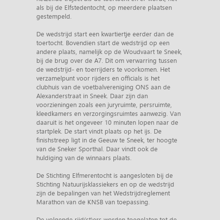
als bij de Elfstedentocht, op meerdere plaatsen
gestempeld.
De wedstrijd start een kwartiertje eerder dan de
toertocht. Bovendien start de wedstrijd op een
andere plaats, namelijk op de Woudvaart te Sneek,
bij de brug over de A7. Dit om verwarring tussen
de wedstrijd- en toerrijders te voorkomen. Het
verzamelpunt voor rijders en officials is het
clubhuis van de voetbalvereniging ONS aan de
Alexanderstraat in Sneek. Daar zijn dan
voorzieningen zoals een juryruimte, persruimte,
kleedkamers en verzorgingsruimtes aanwezig. Van
daaruit is het ongeveer 10 minuten lopen naar de
startplek. De start vindt plaats op het ijs. De
finishstreep ligt in de Geeuw te Sneek, ter hoogte
van de Sneker Sporthal. Daar vindt ook de
huldiging van de winnaars plaats.
De Stichting Elfmerentocht is aangesloten bij de
Stichting Natuurijsklassiekers en op de wedstrijd
zijn de bepalingen van het Wedstrijdreglement
Marathon van de KNSB van toepassing.
De volgende rijd(st)ers worden toegelaten tot de