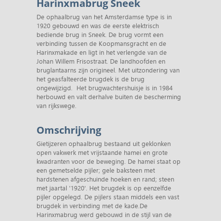
Harinxmabrug Sneek
De ophaalbrug van het Amsterdamse type is in
1920 gebouwd en was de eerste elektrisch
bediende brug in Sneek. De brug vormt een
verbinding tussen de Koopmansgracht en de
Harinxmakade en ligt in het verlengde van de
Johan Willem Frisostraat. De landhoofden en
bruglantaarns zijn origineel. Met uitzondering van
het geasfalteerde brugdek is de brug
ongewijzigd. Het brugwachtershuisje is in 1984
herbouwd en valt derhalve buiten de bescherming
van rijkswege.
Omschrijving
Gietijzeren ophaalbrug bestaand uit geklonken
open vakwerk met vrijstaande hamei en grote
kwadranten voor de beweging. De hamei staat op
een gemetselde pijler; gele baksteen met
hardstenen afgeschuinde hoeken en rand; steen
met jaartal '1920'. Het brugdek is op eenzelfde
pijler opgelegd. De pijlers staan middels een vast
brugdek in verbinding met de kade.De
Harinxmabrug werd gebouwd in de stijl van de